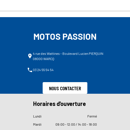
MOTOS PASSION
4 rue des Wattines - Boulevard Lucien PIERQUIN
08000 WARCQ
03 24 55 54 54
NOUS CONTACTER
Horaires d'ouverture
Lundi
Fermé
Mardi
09
:
00 - 12
:
00 / 14
:
00 - 18
:
00