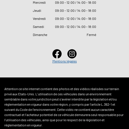
Mercredi
09
:
00 - 12
:
00 / 14
:
00 - 18
:
00
Jeudi
09
:
00 - 12
:
00 / 14
:
00 - 18
:
00
Vendredi
09
:
00 - 12
:
00 / 14
:
00 - 18
:
00
Samedi
09
:
00 - 12
:
00 / 14
:
00 - 18
:
00
Dimanche
Fermé
Mentions légales
Attention ce site internet contient des photos et des vidéos réalisées sur terrain
privé aux Etats-Unis. L'utilisation de ces véhicules dans un environnement
semblable dans votre juridiction peut s'avérer interdite par la législation et/ou
réglementation en vigueur dans votre région, y compris par l'article L.362-1 et
suivant du Code de l'environnement. Cette vidéo ne contient aucun caractère
contractuel et l'acheteur potentiel de ce véhicule demeurera seul responsable pour
l'utilisation des véhicules, ainsi que pour le respect de la législation et
réglementation en vigueur.